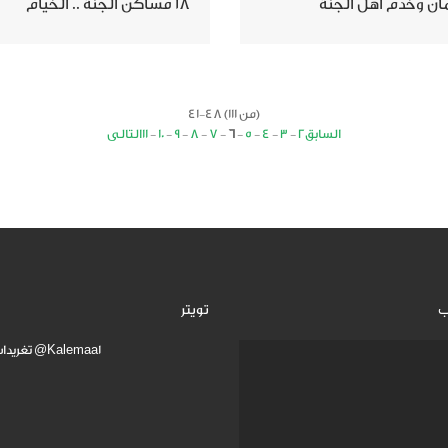
18 مساكن الجنة .. الخيام
41-48 (من 111)
السابق
2
-
3
-
4
-
5
-
6
-
7
-
8
-
9
-
10
-
11
التالى
ب
تويتر
تغريدات بواسطة @Kalemaa1